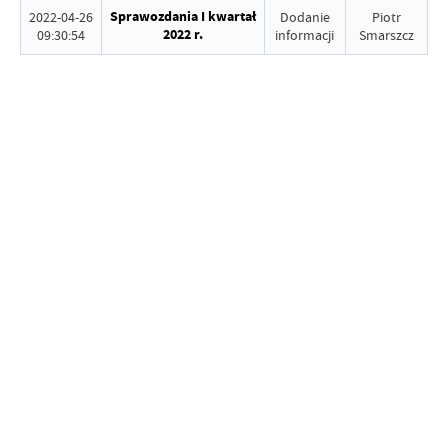
Sprawozdania I kwartał
2022-04-26
Dodanie
Piotr
2022 r.
09:30:54
informacji
Smarszcz